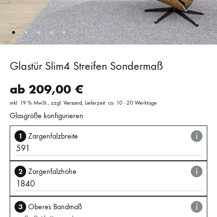
Glastür Slim4 Streifen Sondermaß
ab
209,00
€
inkl. 19 % MwSt.
zzgl.
Versand
Lieferzeit: ca. 10 - 20 Werktage
Glasgröße konfigurieren
i
1
Zargenfalzbreite
i
2
Zargenfalzhöhe
i
3
Oberes Bandmaß