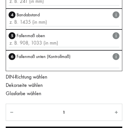
i
4
Bandabstand
i
5
Fallenmaß oben
i
6
Fallenmaß unten (Kontrollmaß)
DIN-Richtung wählen
Dekorseite wählen
Glasfarbe wählen