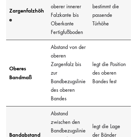
oberer innerer
bestimmt die
Zargenfalzhöh
Falzkante bis
passende
e
Oberkante
Türhöhe
Fertigfußboden
Abstand von der
oberen
Zargenfalz bis
legt die Position
Oberes
zur
des oberen
Bandmaß
Bandbezugslinie
Bandes fest
des oberen
Bandes
Abstand
zwischen den
legt die Lage
Bandbezugslinie
Bandabstand
der Bänder