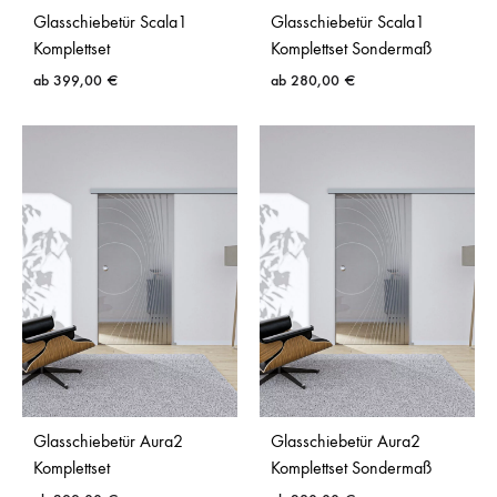
Designglas
repräsentative
Glasschiebetür Scala1
Glasschiebetür Scala1
individuelle
Innenbereiche
Komplettset
Komplettset Sondermaß
Gestaltung
ab
399,00
€
ab
280,00
€
moderne
markante
Grundrisse,
Loft
Linienoptik im
Büros und offene
Industrial-Stil
Wohnkonzepte
Eine vollständige Gegenüberstellung findest du unter
Dekore für Glastüren und Glasschiebetüren
.
Glasschiebetür Aura2
Glasschiebetür Aura2
Komplettset
Komplettset Sondermaß