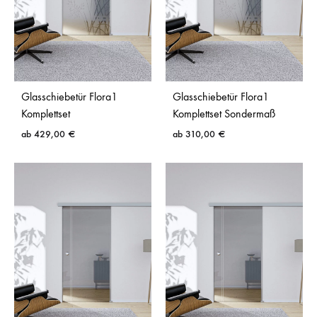
Online konfigurierbar:
Maß, Glasdesign und
Schiebetürsystem passend auswählen
Komplettset:
ESG-Sicherheitsglas, Laufschiene,
Laufwagen, Bodenführung und Zubehör
Glasschiebetür Flora1
Glasschiebetür Flora1
Platzsparend:
kein Schwenkbereich wie bei
Komplettset
Komplettset Sondermaß
einer klassischen Drehtür
ab
429,00
€
ab
310,00
€
Standardmaß oder Sondermaß:
passend für
viele Wandöffnungen und Raumhöhen
Verschiedene Glasdesigns:
klar, satiniert,
Streifen, Design und Loft
Viele Einsatzbereiche:
Wohnen, Küche, Bad,
Büro, Flur und Homeoffice
Wenn keine Standardgröße zu deiner Einbausituation
Glasschiebetür im Sondermaß
passt, findest du unter