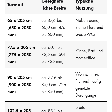
Geeignete
Typische
Türmaß
lichte Breite
Nutzung
65 x 205 cm
ca. 47,6 bis
Nebenräume,
(650 x 2050
60,0 cm (476
kleine Flure und
bis 600 mm)
Gäste-WCs
mm)
77,5 x 205 cm
ca. 60,1 bis
Küche, Bad und
(775 x 2050
72,5 cm (601
Homeoffice
bis 725 mm)
mm)
Wohnzimmer,
90 x 205 cm
ca. 72,6 bis
Flur und häufig
(900 x 2050
85,0 cm (726
genutzte
mm)
bis 850 mm)
Durchgänge
breite
102,5 x 205
ca. 85,1 bis