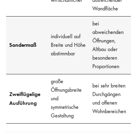
wirtschaftlicher
ausreichender
Wandfläche
bei
abweichenden
individuell auf
Öffnungen,
Sondermaß
Breite und Höhe
Altbau oder
abstimmbar
besonderen
Proportionen
große
bei sehr breiten
Öffnungsbreite
Zweiflügelige
Durchgängen
und
Ausführung
und offenen
symmetrische
Wohnbereichen
Gestaltung