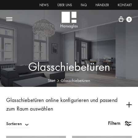
NEWS
ÜBER UNS
FAQ
HÄNDLER
KONTAKT
0
Glasschiebetüren
Start
Glasschiebetüren
Glasschiebetüren online konfigurieren und passend
zum Raum auswählen
Mit dem Hansaglas
Glasschiebetür Konfigurator
Filtern
Sortieren
kannst du hochwertige
Glasschiebetüren
online