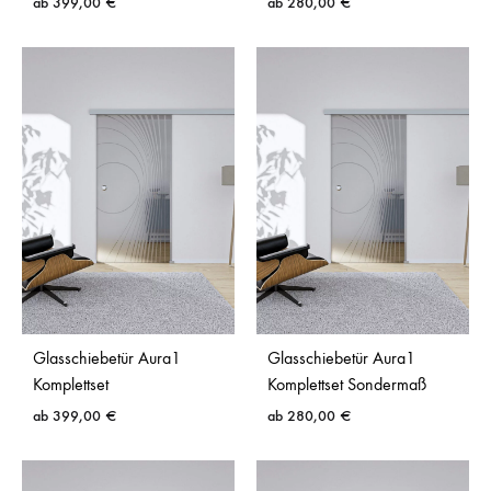
ab
399,00
€
ab
280,00
€
Glasschiebetür Aura1
Glasschiebetür Aura1
Komplettset
Komplettset Sondermaß
ab
399,00
€
ab
280,00
€