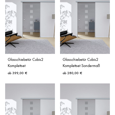
Glasdesign wählen:
Transparenz, Sichtschutz
und Raumwirkung berücksichtigen
Komfort festlegen:
je nach Nutzung SoftClose,
Griff und Verriegelung prüfen
Häufig gewählte Standardgrößen sind:
65 x 205 cm (650 x 2050 mm)
– für schmale
Öffnungen
Glasschiebetür Cubis2
Glasschiebetür Cubis2
Komplettset
Komplettset Sondermaß
77,5 x 205 cm (775 x 2050 mm)
– für mittlere
ab
399,00
€
ab
280,00
€
Durchgänge
90 x 205 cm (900 x 2050 mm)
– häufige
Standardlösung für Wohnräume
102,5 x 205 cm (1025 x 2050 mm)
– für
breite Durchgänge
Für Räume mit größerer Öffnungshöhe stehen zusätzlich