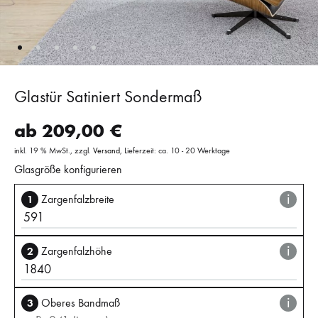
Glastür Satiniert Sondermaß
ab
209,00
€
inkl. 19 % MwSt.
zzgl.
Versand
Lieferzeit: ca. 10 - 20 Werktage
Glasgröße konfigurieren
i
1
Zargenfalzbreite
i
2
Zargenfalzhöhe
i
3
Oberes Bandmaß