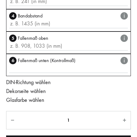
i
4
Bandabstand
i
5
Fallenmaß oben
i
6
Fallenmaß unten (Kontrollmaß)
DIN-Richtung wählen
Dekorseite wählen
Glasfarbe wählen