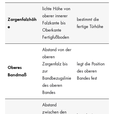
lichte Höhe von
oberer innerer
Zargenfalzhöh
bestimmt die
Falzkante bis
e
fertige Türhöhe
Oberkante
Fertigfußboden
Abstand von der
oberen
Zargenfalz bis
legt die Position
Oberes
zur
des oberen
Bandmaß
Bandbezugslinie
Bandes fest
des oberen
Bandes
Abstand
zwischen den