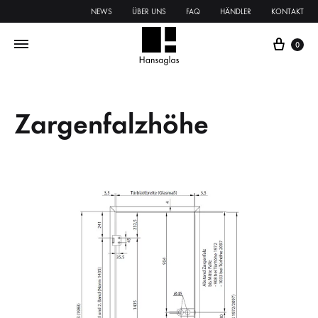
NEWS
ÜBER UNS
FAQ
HÄNDLER
KONTAKT
0
Zargenfalzhöhe