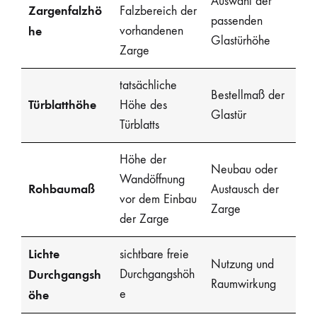
Auswahl der
Zargenfalzhö
Falzbereich der
passenden
he
vorhandenen
Glastürhöhe
Zarge
tatsächliche
Bestellmaß der
Türblatthöhe
Höhe des
Glastür
Türblatts
Höhe der
Neubau oder
Wandöffnung
Rohbaumaß
Austausch der
vor dem Einbau
Zarge
der Zarge
Lichte
sichtbare freie
Nutzung und
Durchgangsh
Durchgangshöh
Raumwirkung
e
öhe