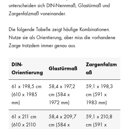
unterscheiden sich DIN-Nennmaß, Glastürmaß und
Zargenfalzmaß voneinander.
Die folgende Tabelle zeigt häufige Kombinationen.
Nutze sie als Orientierung, aber miss die vorhandene
Zarge trotzdem immer genau aus.
DIN-
Zargenfalzm
Glastürmaß
Orientierung
aß
61 x 198,5 cm
58,4 x 197,2
59,1 x 198,3
(610 x 1985
cm (584 x
cm (591 x
mm)
1972 mm)
1983 mm)
61 x 211 cm
58,4 x 209,7
59,1 x 210,8
(610 x 2110
cm (584 x
cm (591 x