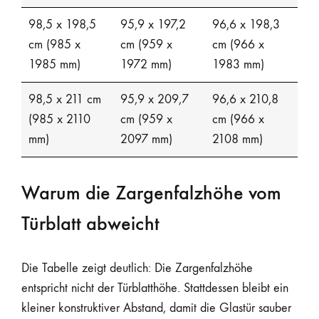
98,5 x 198,5
95,9 x 197,2
96,6 x 198,3
cm (985 x
cm (959 x
cm (966 x
1985 mm)
1972 mm)
1983 mm)
98,5 x 211 cm
95,9 x 209,7
96,6 x 210,8
(985 x 2110
cm (959 x
cm (966 x
mm)
2097 mm)
2108 mm)
Warum die Zargenfalzhöhe vom
Türblatt abweicht
Die Tabelle zeigt deutlich: Die Zargenfalzhöhe
entspricht nicht der Türblatthöhe. Stattdessen bleibt ein
kleiner konstruktiver Abstand, damit die Glastür sauber