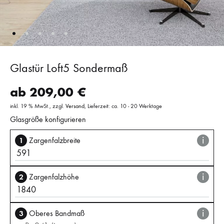
Glastür Loft5 Sondermaß
ab
209,00
€
inkl. 19 % MwSt.
zzgl.
Versand
Lieferzeit: ca. 10 - 20 Werktage
Glasgröße konfigurieren
i
1
Zargenfalzbreite
i
2
Zargenfalzhöhe
i
3
Oberes Bandmaß