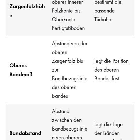
oberer innerer
bestimmt die
Zargenfalzhöh
Falzkante bis
passende
e
Oberkante
Türhöhe
Fertigfußboden
Abstand von der
oberen
Zargenfalz bis
legt die Position
Oberes
zur
des oberen
Bandmaß
Bandbezugslinie
Bandes fest
des oberen
Bandes
Abstand
zwischen den
legt die Lage
Bandbezugslinie
Bandabstand
der Bänder
n von oberem