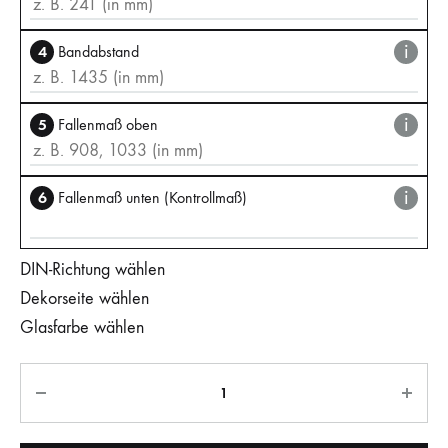
i
4
Bandabstand
i
5
Fallenmaß oben
i
6
Fallenmaß unten (Kontrollmaß)
DIN-Richtung wählen
Dekorseite wählen
Glasfarbe wählen