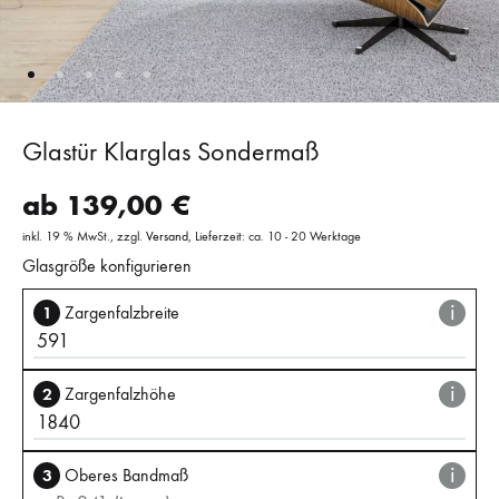
Glastür Klarglas Sondermaß
ab
139,00
€
inkl. 19 % MwSt.
zzgl.
Versand
Lieferzeit: ca. 10 - 20 Werktage
Glasgröße konfigurieren
i
1
Zargenfalzbreite
i
2
Zargenfalzhöhe
i
3
Oberes Bandmaß