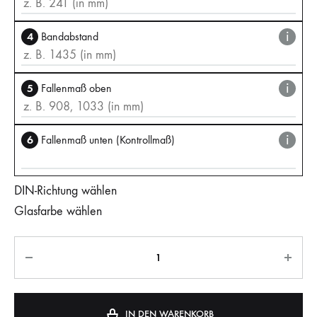
i
4
Bandabstand
i
5
Fallenmaß oben
i
6
Fallenmaß unten (Kontrollmaß)
DIN-Richtung wählen
Glasfarbe wählen
IN DEN WARENKORB