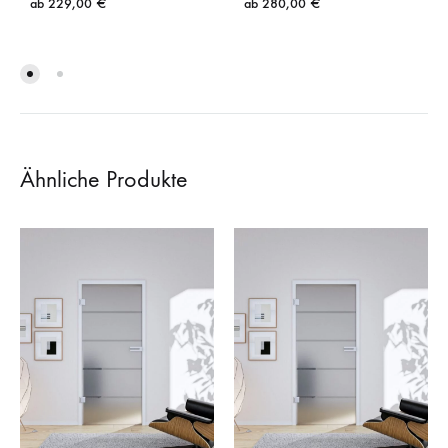
ab
229,00
€
ab
280,00
€
Ähnliche Produkte