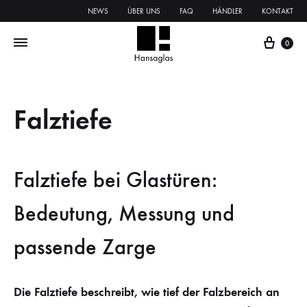
NEWS
ÜBER UNS
FAQ
HÄNDLER
KONTAKT
0
Falztiefe
Falztiefe bei Glastüren:
Bedeutung, Messung und
passende Zarge
Die
Falztiefe
beschreibt, wie tief der Falzbereich an