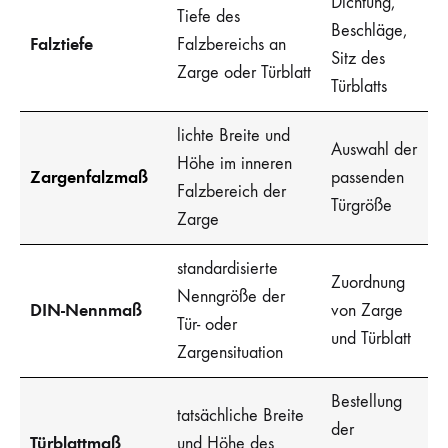
Dichtung,
Tiefe des
Beschläge,
Falztiefe
Falzbereichs an
Sitz des
Zarge oder Türblatt
Türblatts
lichte Breite und
Auswahl der
Höhe im inneren
Zargenfalzmaß
passenden
Falzbereich der
Türgröße
Zarge
standardisierte
Zuordnung
Nenngröße der
DIN-Nennmaß
von Zarge
Tür- oder
und Türblatt
Zargensituation
Bestellung
tatsächliche Breite
der
Türblattmaß
und Höhe des