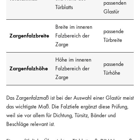
passenden
Türblatts
Glastür
Breite im inneren
passende
Zargenfalzbreite
Falzbereich der
Türbreite
Zarge
Höhe im inneren
passende
Zargenfalzhöhe
Falzbereich der
Türhöhe
Zarge
Das Zargenfalzmaß ist bei der Auswahl einer Glastür meist
das wichtigste Maß. Die Falztiefe ergänzt diese Prüfung,
weil sie vor allem für Dichtung, Türsitz, Bänder und
Beschläge relevant ist.