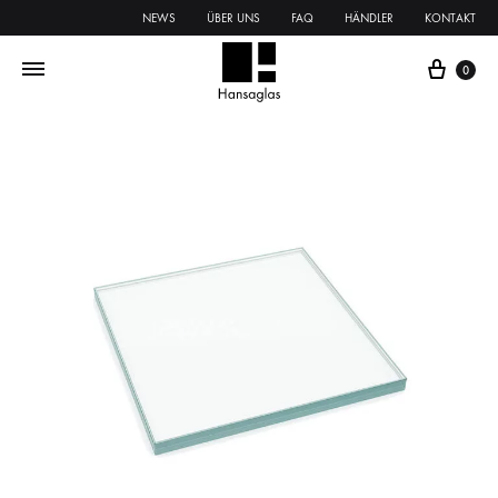
NEWS
ÜBER UNS
FAQ
HÄNDLER
KONTAKT
0