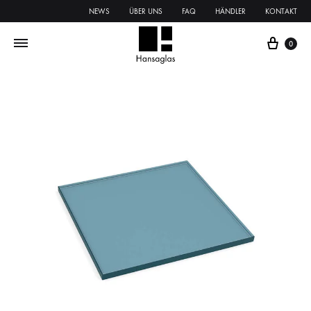
NEWS
ÜBER UNS
FAQ
HÄNDLER
KONTAKT
0