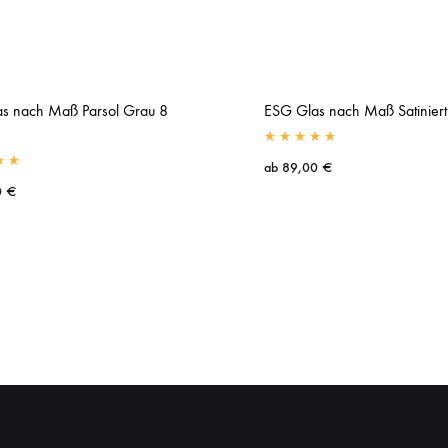
s nach Maß Parsol Grau 8
ESG Glas nach Maß Satinier
ab
89,00
€
0
€