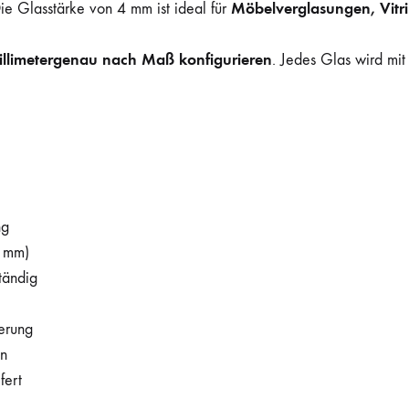
Möbelverglasungen, Vitr
Die Glasstärke von 4 mm ist ideal für
illimetergenau nach Maß konfigurieren
. Jedes Glas wird mi
ng
1 mm)
tändig
terung
en
fert