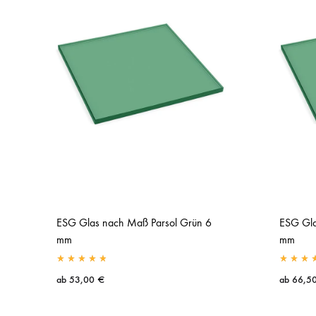
ESG Glas nach Maß Parsol Grün 6
ESG Gla
mm
mm
ab
53,00
€
ab
66,5