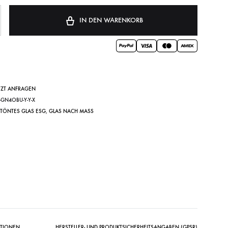
IN DEN WARENKORB
TZT ANFRAGEN
P-GN4OBU-Y-Y-X
TÖNTES GLAS ESG
,
GLAS NACH MASS
ATIONEN
HERSTELLER- UND PRODUKTSICHERHEITSANGABEN (GPSR)