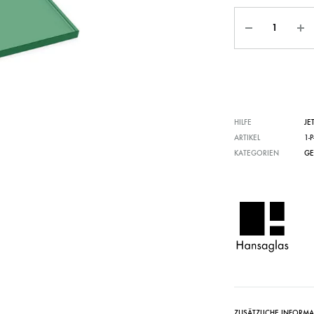
HILFE
JE
ARTIKEL
1-
KATEGORIEN
GE
ZUSÄTZLICHE INFORM