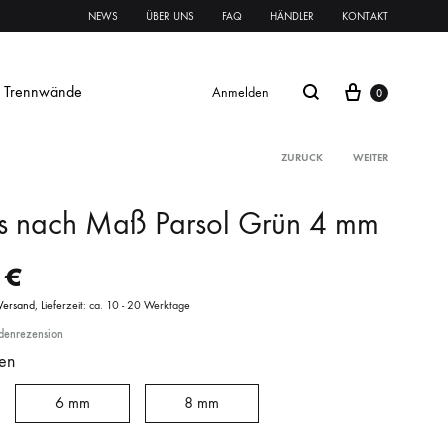
NEWS
ÜBER UNS
FAQ
HÄNDLER
KONTAKT
Trennwände
Anmelden
0
ZURÜCK
WEITER
s nach Maß Parsol Grün 4 mm
Glasschiebetür Streifen
0
€
Glastür Streifen
Versand
Lieferzeit: ca. 10 - 20 Werktage
enrezension
rnament ESG
Klares VSG
Mattes VSG
en
oft
oft
Systeme Griffe Schlösser
Beschläge
6 mm
8 mm