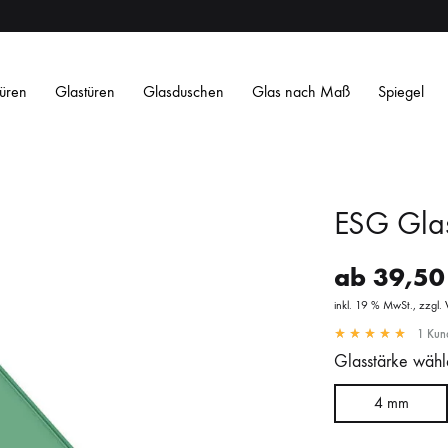
üren
Glastüren
Glasduschen
Glas nach Maß
Spiegel
ESG Gla
ab
39,5
inkl. 19 % MwSt.
zzgl.
1
Kund
Satiniertes ESG
Satin Weiß ESG
Getöntes ESG
O
Glasstärke wähl
Streifen
Streifen
Design
Design
L
L
4 mm