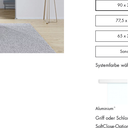
90 x 
77,5 x
65 x 
Son
Systemfarbe wä
Aluminium
Griff oder Schlo
SoftClose-Optio