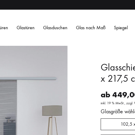
üren
Glastüren
Glasduschen
Glas nach Maß
Spiegel
Glasschi
x 217,5 
ab
449,
Satiniertes ESG
Satin Weiß ESG
Getöntes ESG
O
inkl. 19 % MwSt.
zzgl.
Streifen
Streifen
Design
Design
Glasgröße wähl
L
L
102,5 