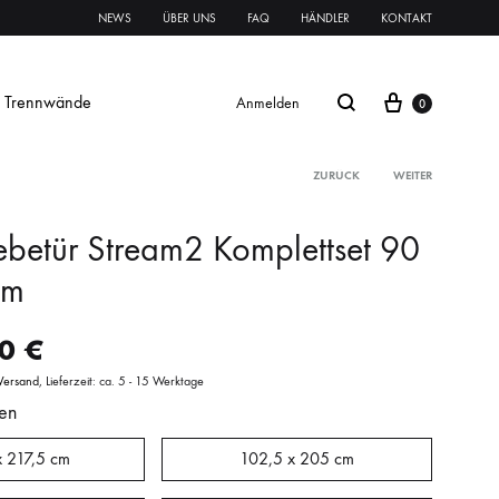
NEWS
ÜBER UNS
FAQ
HÄNDLER
KONTAKT
Trennwände
Anmelden
0
ZURÜCK
WEITER
ebetür Stream2 Komplettset 90
Glasschiebetür Streifen
cm
Glastür Streifen
00
€
rnament ESG
Klares VSG
Mattes VSG
Versand
Lieferzeit: ca. 5 - 15 Werktage
en
oft
oft
Systeme Griffe Schlösser
Beschläge
x 217,5 cm
102,5 x 205 cm