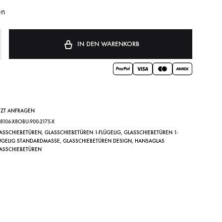
en
IN DEN WARENKORB
TZT ANFRAGEN
Y8106-X8OBU-900-2175-X
ASSCHIEBETÜREN
,
GLASSCHIEBETÜREN 1-FLÜGELIG
,
GLASSCHIEBETÜREN 1-
ÜGELIG STANDARDMASSE
,
GLASSCHIEBETÜREN DESIGN
,
HANSAGLAS
ASSCHIEBETÜREN