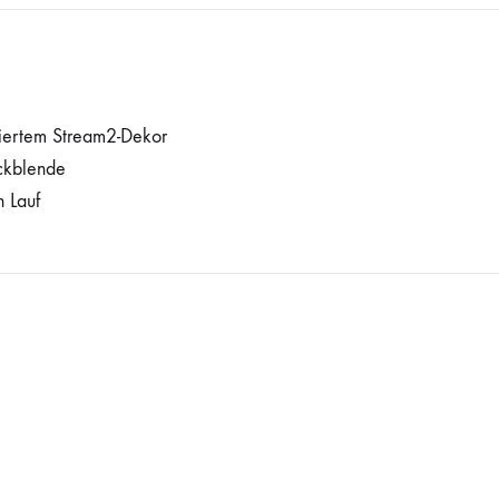
niertem Stream2-Dekor
ckblende
 Lauf