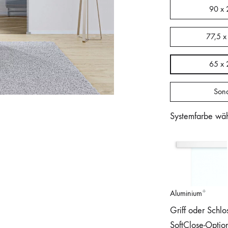
90 x 
77,5 x
65 x 
Son
Systemfarbe wä
Aluminium
Griff oder Schlo
SoftClose-Optio