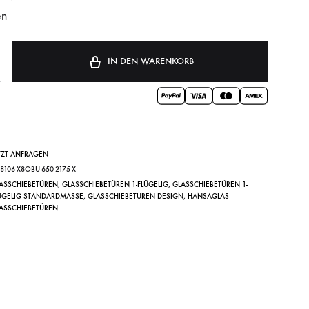
en
IN DEN WARENKORB
TZT ANFRAGEN
Y8106-X8OBU-650-2175-X
ASSCHIEBETÜREN
,
GLASSCHIEBETÜREN 1-FLÜGELIG
,
GLASSCHIEBETÜREN 1-
ÜGELIG STANDARDMASSE
,
GLASSCHIEBETÜREN DESIGN
,
HANSAGLAS
ASSCHIEBETÜREN