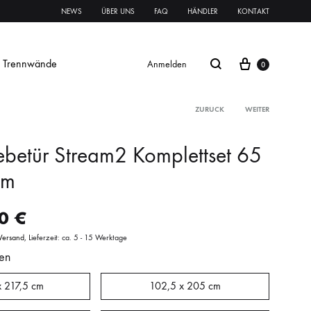
NEWS
ÜBER UNS
FAQ
HÄNDLER
KONTAKT
Trennwände
Anmelden
0
ZURÜCK
WEITER
ebetür Stream2 Komplettset 65
Glasschiebetür Streifen
cm
Glastür Streifen
00
€
rnament ESG
Klares VSG
Mattes VSG
Versand
Lieferzeit: ca. 5 - 15 Werktage
en
oft
oft
Systeme Griffe Schlösser
Beschläge
x 217,5 cm
102,5 x 205 cm