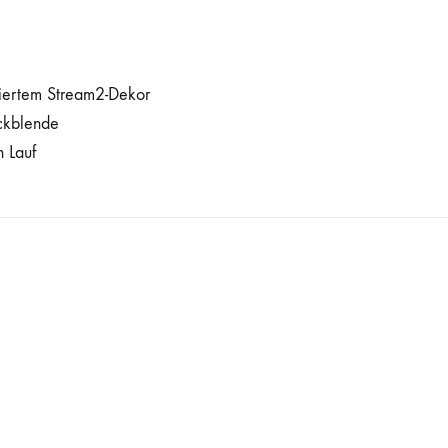
niertem Stream2-Dekor
ckblende
 Lauf