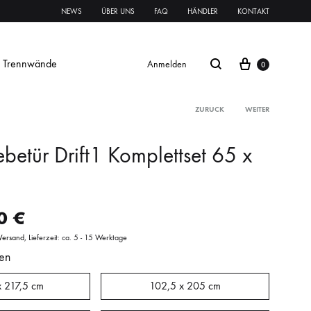
NEWS
ÜBER UNS
FAQ
HÄNDLER
KONTAKT
Trennwände
Anmelden
0
ZURÜCK
WEITER
betür Drift1 Komplettset 65 x
Glasschiebetür Streifen
Glastür Streifen
00
€
rnament ESG
Klares VSG
Mattes VSG
Versand
Lieferzeit: ca. 5 - 15 Werktage
en
oft
oft
Systeme Griffe Schlösser
Beschläge
x 217,5 cm
102,5 x 205 cm