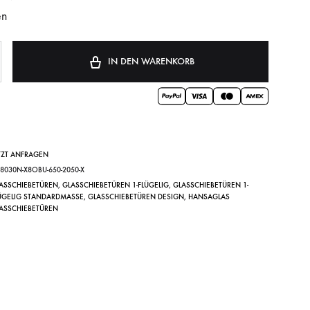
en
IN DEN WARENKORB
TZT ANFRAGEN
Y8030N-X8OBU-650-2050-X
ASSCHIEBETÜREN
,
GLASSCHIEBETÜREN 1-FLÜGELIG
,
GLASSCHIEBETÜREN 1-
ÜGELIG STANDARDMASSE
,
GLASSCHIEBETÜREN DESIGN
,
HANSAGLAS
ASSCHIEBETÜREN