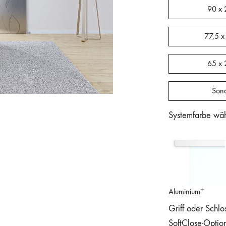
90 x 
77,5 x
65 x 
Son
Systemfarbe wä
Aluminium
Griff oder Schlo
SoftClose-Optio