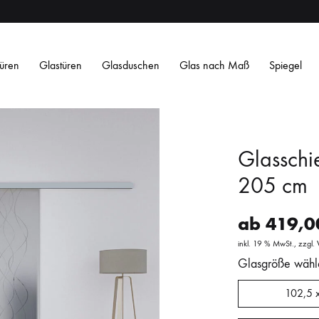
üren
Glastüren
Glasduschen
Glas nach Maß
Spiegel
Glasschie
205 cm
ab
419,
Satiniertes ESG
Satin Weiß ESG
Getöntes ESG
O
inkl. 19 % MwSt.
zzgl.
Streifen
Streifen
Design
Design
Glasgröße wähl
L
L
102,5 