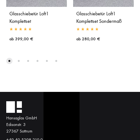
Glasschiebetür Loft1
Glasschiebetür Loft1
Komplettset
Komplettset Sondermaß
ab
399,00
€
ab
280,00
€
Hansaglas GmbH
Edisonstr. 3
27367 Sottrum
+49 40 5298 210-0