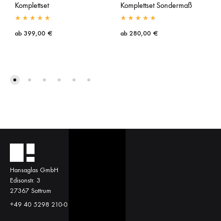
Komplettset
Komplettset Sondermaß
ab
399,00
€
ab
280,00
€
Hansaglas GmbH
Edisonstr. 3
27367 Sottrum
+49 40 5298 210-0