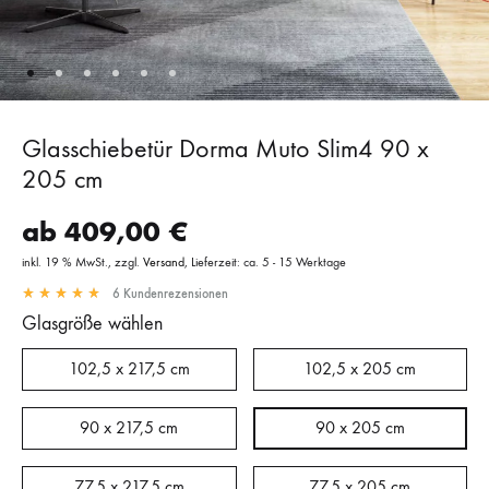
Glasschiebetür Dorma Muto Slim4 90 x
205 cm
ab
409,00
€
inkl. 19 % MwSt.
zzgl.
Versand
Lieferzeit: ca. 5 - 15 Werktage
6
Kundenrezensionen
Glasgröße wählen
102,5 x 217,5 cm
102,5 x 205 cm
90 x 217,5 cm
90 x 205 cm
77,5 x 217,5 cm
77,5 x 205 cm