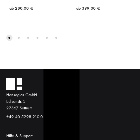
ab
280,00
€
ab
399,00
€
Hansaglas GmbH
Edisonstr. 3
27367 Sottrum
+49 40 5298 210-0
Hilfe & Support