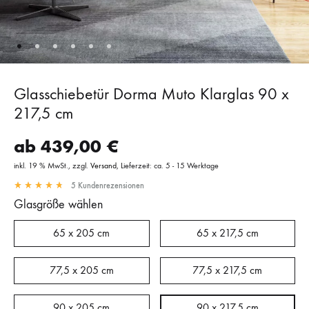
Glasschiebetür Dorma Muto Klarglas 90 x
217,5 cm
ab
439,00
€
inkl. 19 % MwSt.
zzgl.
Versand
Lieferzeit: ca. 5 - 15 Werktage
5
Kundenrezensionen
Glasgröße wählen
65 x 205 cm
65 x 217,5 cm
77,5 x 205 cm
77,5 x 217,5 cm
90 x 205 cm
90 x 217,5 cm