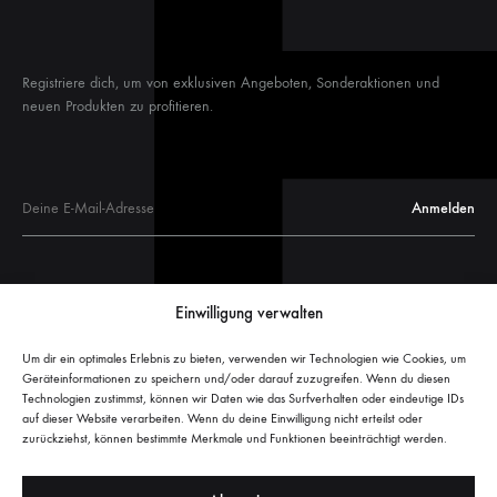
Registriere dich, um von exklusiven Angeboten, Sonderaktionen und
neuen Produkten zu profitieren.
Glastüren
Einwilligung verwalten
Glastür Maße
Glasschiebetüren
Um dir ein optimales Erlebnis zu bieten, verwenden wir Technologien wie Cookies, um
Geräteinformationen zu speichern und/oder darauf zuzugreifen. Wenn du diesen
Glasschiebetür Maße
Technologien zustimmst, können wir Daten wie das Surfverhalten oder eindeutige IDs
Welche Glasschiebetür passt?
auf dieser Website verarbeiten. Wenn du deine Einwilligung nicht erteilst oder
zurückziehst, können bestimmte Merkmale und Funktionen beeinträchtigt werden.
Glasschiebetür Sondermaß