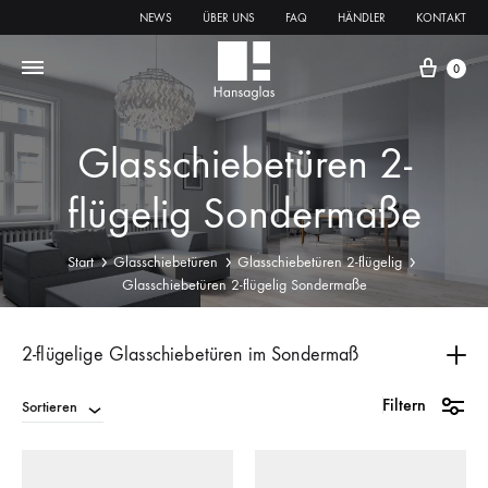
NEWS
ÜBER UNS
FAQ
HÄNDLER
KONTAKT
0
Glasschiebetüren 2-
flügelig Sondermaße
Start
Glasschiebetüren
Glasschiebetüren 2-flügelig
Glasschiebetüren 2-flügelig Sondermaße
2-flügelige Glasschiebetüren im Sondermaß
2-flügelige Glasschiebetüren im Sondermaß
Filtern
sind die
Sortieren
passende Lösung für breite Öffnungen, besondere
Raumhöhen oder individuelle Einbausituationen. Breite,