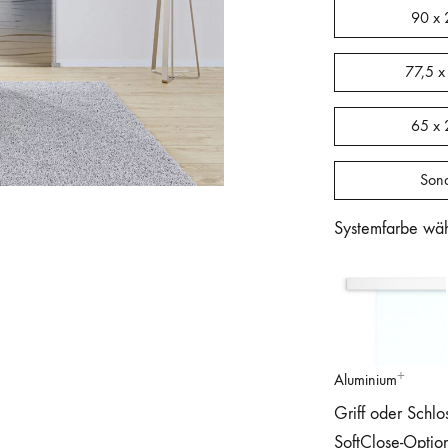
90 x 
77,5 x
65 x 
Son
Systemfarbe wä
Aluminium
Griff oder Schlo
SoftClose-Optio