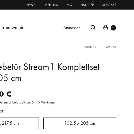
NEWS
ÜBER UNS
FAQ
HÄNDLER
KONTAKT
Trennwände
Anmelden
0
ZURÜCK
WEITER
ebetür Stream1 Komplettset
Glasschiebetür Streifen
205 cm
Glastür Streifen
00
€
rnament ESG
Klares VSG
Mattes VSG
Versand
Lieferzeit: ca. 5 - 15 Werktage
en
oft
oft
Systeme Griffe Schlösser
Beschläge
x 217,5 cm
102,5 x 205 cm