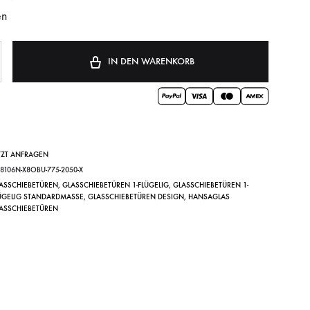
en
IN DEN WARENKORB
TZT ANFRAGEN
Y8106N-X8OBU-775-2050-X
ASSCHIEBETÜREN
,
GLASSCHIEBETÜREN 1-FLÜGELIG
,
GLASSCHIEBETÜREN 1-
ÜGELIG STANDARDMASSE
,
GLASSCHIEBETÜREN DESIGN
,
HANSAGLAS
ASSCHIEBETÜREN