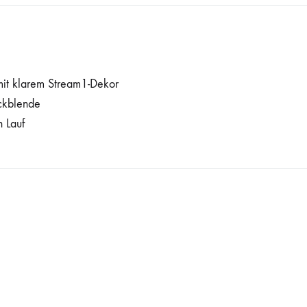
mit klarem Stream1-Dekor
ckblende
 Lauf