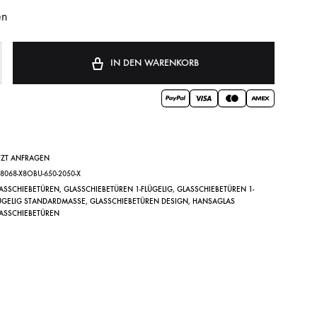
en
IN DEN WARENKORB
TZT ANFRAGEN
Y8068-X8OBU-650-2050-X
ASSCHIEBETÜREN
,
GLASSCHIEBETÜREN 1-FLÜGELIG
,
GLASSCHIEBETÜREN 1-
ÜGELIG STANDARDMASSE
,
GLASSCHIEBETÜREN DESIGN
,
HANSAGLAS
ASSCHIEBETÜREN