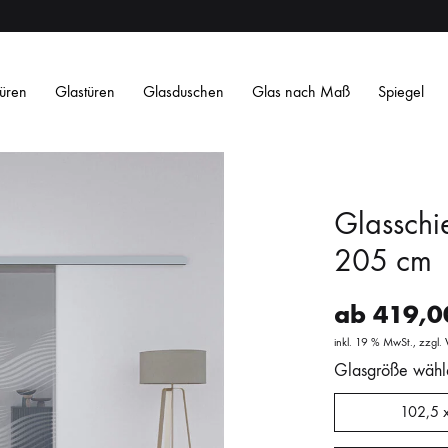
üren
Glastüren
Glasduschen
Glas nach Maß
Spiegel
Glasschi
205 cm
ab
419,
Satiniertes ESG
Satin Weiß ESG
Getöntes ESG
O
inkl. 19 % MwSt.
zzgl.
Streifen
Streifen
Design
Design
Glasgröße wähl
L
L
102,5 