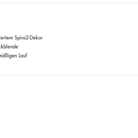
niertem Spira2-Dekor
ckblende
mäßigen Lauf