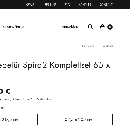
NEWS
ÜBER UNS
FAQ
HÄNDLER
KONTAKT
Trennwände
Anmelden
0
ZURÜCK
WEITER
ebetür Spira2 Komplettset 65 x
Glasschiebetür Streifen
Glastür Streifen
00
€
rnament ESG
Klares VSG
Mattes VSG
Versand
Lieferzeit: ca. 5 - 15 Werktage
en
oft
oft
Systeme Griffe Schlösser
Beschläge
x 217,5 cm
102,5 x 205 cm