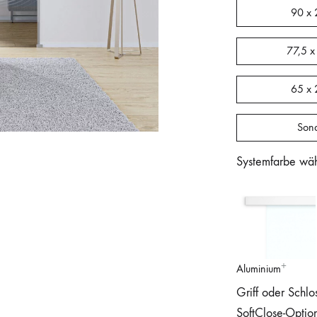
90 x 
77,5 x
65 x 
Son
Systemfarbe wä
Aluminium
Griff oder Schlo
SoftClose-Optio