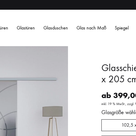
üren
Glastüren
Glasduschen
Glas nach Maß
Spiegel
Glasschi
x 205 c
ab
399,
Satiniertes ESG
Satin Weiß ESG
Getöntes ESG
O
inkl. 19 % MwSt.
zzgl.
Streifen
Streifen
Design
Design
Glasgröße wähl
L
L
102,5 