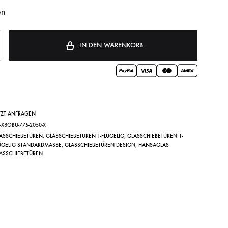
en
IN DEN WARENKORB
TZT ANFRAGEN
E-X8OBU-775-2050-X
ASSCHIEBETÜREN
,
GLASSCHIEBETÜREN 1-FLÜGELIG
,
GLASSCHIEBETÜREN 1-
ÜGELIG STANDARDMASSE
,
GLASSCHIEBETÜREN DESIGN
,
HANSAGLAS
ASSCHIEBETÜREN