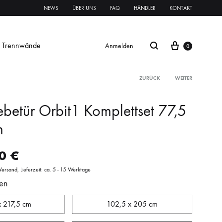
NEWS
ÜBER UNS
FAQ
HÄNDLER
KONTAKT
Trennwände
Anmelden
0
ZURÜCK
WEITER
ebetür Orbit1 Komplettset 77,5
Glasschiebetür Streifen
m
Glastür Streifen
00
€
rnament ESG
Klares VSG
Mattes VSG
Versand
Lieferzeit: ca. 5 - 15 Werktage
en
oft
oft
Systeme Griffe Schlösser
Beschläge
x 217,5 cm
102,5 x 205 cm