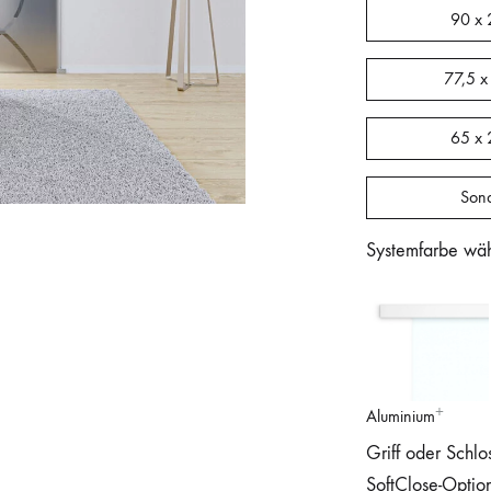
90 x 
77,5 x
65 x 
Son
Systemfarbe wä
Aluminium
Griff oder Schlo
SoftClose-Optio