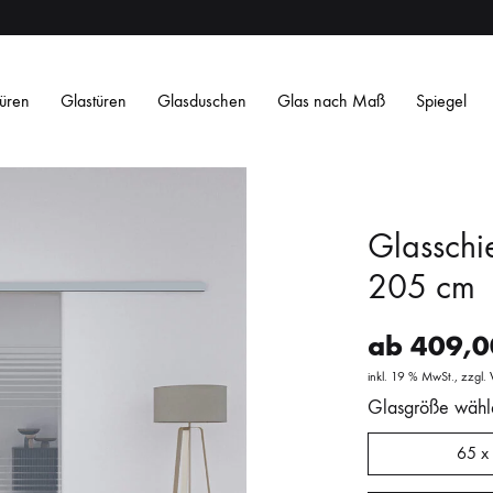
üren
Glastüren
Glasduschen
Glas nach Maß
Spiegel
Glasschi
205 cm
ab
409,
Satiniertes ESG
Satin Weiß ESG
Getöntes ESG
O
inkl. 19 % MwSt.
zzgl.
Streifen
Streifen
Design
Design
Glasgröße wähl
L
L
65 x