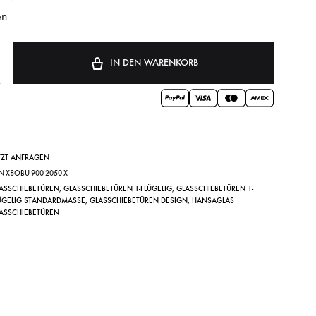
en
IN DEN WARENKORB
TZT ANFRAGEN
LN-X8OBU-900-2050-X
ASSCHIEBETÜREN
,
GLASSCHIEBETÜREN 1-FLÜGELIG
,
GLASSCHIEBETÜREN 1-
ÜGELIG STANDARDMASSE
,
GLASSCHIEBETÜREN DESIGN
,
HANSAGLAS
ASSCHIEBETÜREN