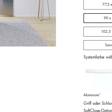
77,5 
90 x
102,5
Son
Systemfarbe wä
Aluminium
Griff oder Schlo
SoftClose-Optio