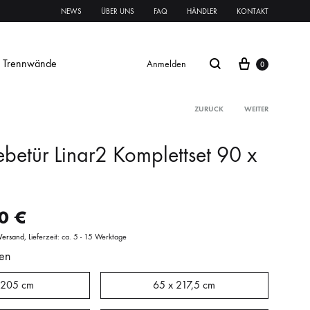
NEWS
ÜBER UNS
FAQ
HÄNDLER
KONTAKT
Trennwände
Anmelden
0
ZURÜCK
WEITER
ebetür Linar2 Komplettset 90 x
Glasschiebetür Streifen
Glastür Streifen
00
€
rnament ESG
Klares VSG
Mattes VSG
Versand
Lieferzeit: ca. 5 - 15 Werktage
en
oft
oft
Systeme Griffe Schlösser
Beschläge
 205 cm
65 x 217,5 cm