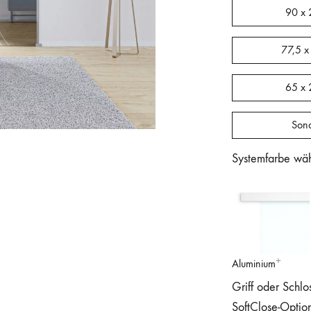
90 x 
77,5 x
65 x 
Son
Systemfarbe wä
Aluminium
Griff oder Schlo
SoftClose-Optio