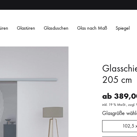
üren
Glastüren
Glasduschen
Glas nach Maß
Spiegel
Glasschi
205 cm
ab
389,
Satiniertes ESG
Satin Weiß ESG
Getöntes ESG
O
inkl. 19 % MwSt.
zzgl.
Streifen
Streifen
Design
Design
Glasgröße wähl
L
L
102,5 