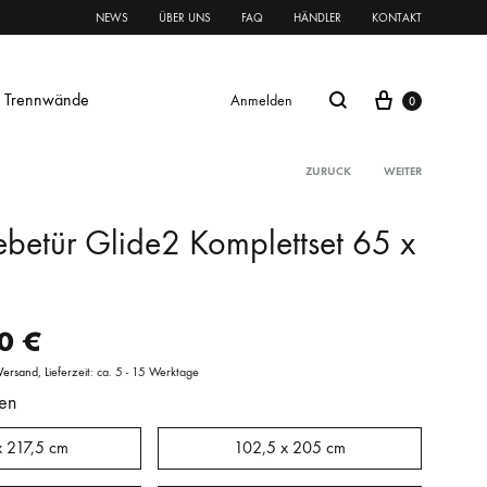
NEWS
ÜBER UNS
FAQ
HÄNDLER
KONTAKT
Trennwände
Anmelden
0
ZURÜCK
WEITER
ebetür Glide2 Komplettset 65 x
Glasschiebetür Streifen
Glastür Streifen
00
€
rnament ESG
Klares VSG
Mattes VSG
Versand
Lieferzeit: ca. 5 - 15 Werktage
en
oft
oft
Systeme Griffe Schlösser
Beschläge
x 217,5 cm
102,5 x 205 cm