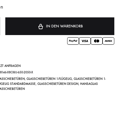
en
IN DEN WARENKORB
TZT ANFRAGEN
Y8146-X8OBU-650-2050-X
ASSCHIEBETÜREN
,
GLASSCHIEBETÜREN 1-FLÜGELIG
,
GLASSCHIEBETÜREN 1-
ÜGELIG STANDARDMASSE
,
GLASSCHIEBETÜREN DESIGN
,
HANSAGLAS
ASSCHIEBETÜREN