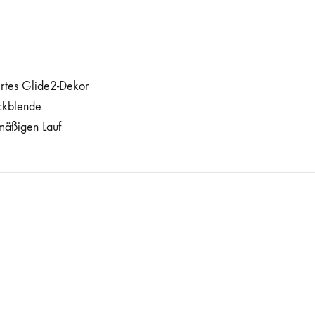
ertes Glide2-Dekor
ckblende
mäßigen Lauf