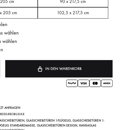
 205 cm
90 x 217,5 cm
 x 205 cm
102,5 x 217,5 cm
hlen
ss wählen
n wählen
en
IN DEN WARENKORB
TZT ANFRAGEN
Y8030-X8OBU-X-X-X
ASSCHIEBETÜREN
,
GLASSCHIEBETÜREN 1-FLÜGELIG
,
GLASSCHIEBETÜREN 1-
ÜGELIG STANDARDMASSE
,
GLASSCHIEBETÜREN DESIGN
,
HANSAGLAS