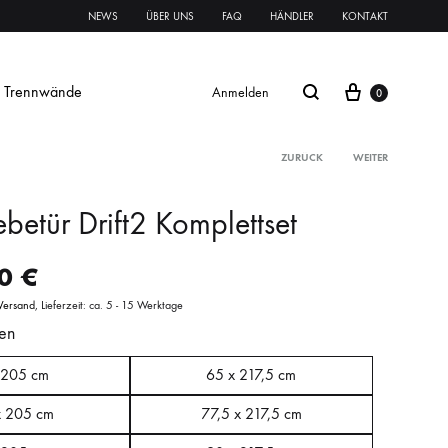
NEWS
ÜBER UNS
FAQ
HÄNDLER
KONTAKT
Trennwände
Anmelden
0
ZURÜCK
WEITER
betür Drift2 Komplettset
Glasschiebetür Streifen
00
€
Glastür Streifen
Versand
Lieferzeit: ca. 5 - 15 Werktage
en
rnament ESG
Klares VSG
Mattes VSG
oft
oft
Systeme Griffe Schlösser
Beschläge
 205 cm
65 x 217,5 cm
x 205 cm
77,5 x 217,5 cm