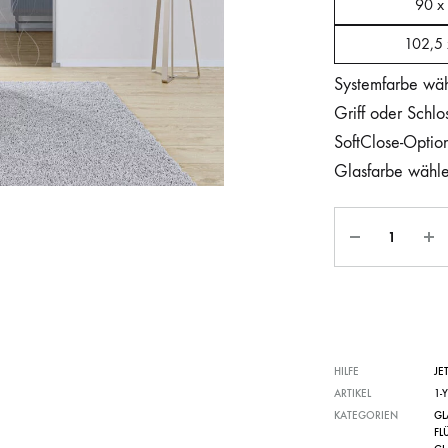
90 x
102,5
Systemfarbe wä
Griff oder Schlo
SoftClose-Optio
Glasfarbe wähl
HILFE
JE
ARTIKEL
1-
KATEGORIEN
GL
FL