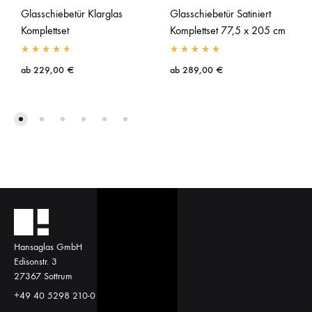
Glasschiebetür Klarglas
Glasschiebetür Satiniert
Komplettset
Komplettset 77,5 x 205 cm
ab
229,00
€
ab
289,00
€
Hansaglas GmbH
Edisonstr. 3
27367 Sottrum
+49 40 5298 210-0