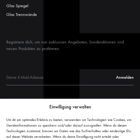
Glas Spiegel
Glas Trennwände
Registriere dich, um von exklusiven Angeboten, Sonderaktionen und
neuen Produkten zu profitieren.
Glastüren
Einwilligung verwalten
Glastür Maße
Glasschiebetüren
Um dir ein optimales Erlebnis zu bieten, verwenden wir Technologien wie Cookies, um
Geräteinformationen zu speichern und/oder darauf zuzugreifen. Wenn du diesen
Glasschiebetür Maße
Technologien zustimmst, können wir Daten wie das Surfverhalten oder eindeutige IDs
Welche Glasschiebetür passt?
auf dieser Website verarbeiten. Wenn du deine Einwilligung nicht erteilst oder