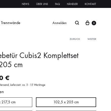
NEWS
ÜBER UNS
FAQ
HÄNDLER
KONTAKT
Trennwände
Anmelden
0
ZURÜCK
WEITER
ebetür Cubis2 Komplettset
Glasschiebetür Streifen
 205 cm
Glastür Streifen
00
€
rnament ESG
Klares VSG
Mattes VSG
Versand
Lieferzeit: ca. 5 - 15 Werktage
en
oft
oft
Systeme Griffe Schlösser
Beschläge
x 217,5 cm
102,5 x 205 cm