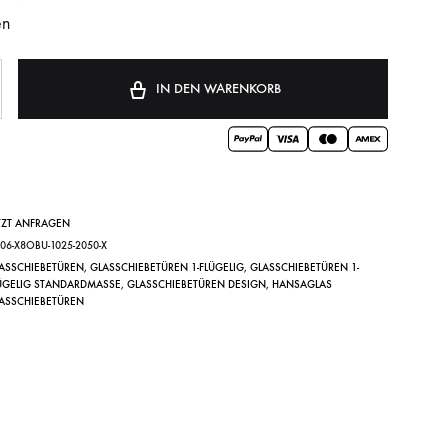
en
IN DEN WARENKORB
TZT ANFRAGEN
B06-X8OBU-1025-2050-X
ASSCHIEBETÜREN
,
GLASSCHIEBETÜREN 1-FLÜGELIG
,
GLASSCHIEBETÜREN 1-
ÜGELIG STANDARDMASSE
,
GLASSCHIEBETÜREN DESIGN
,
HANSAGLAS
ASSCHIEBETÜREN