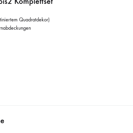
bis2 Komplettset
tiniertem Quadratdekor)
irnabdeckungen
ge