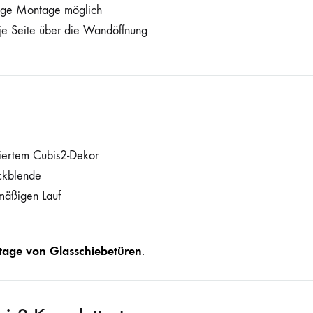
dige Montage möglich
e Seite über die Wandöffnung
niertem Cubis2-Dekor
ckblende
mäßigen Lauf
age von Glasschiebetüren
.