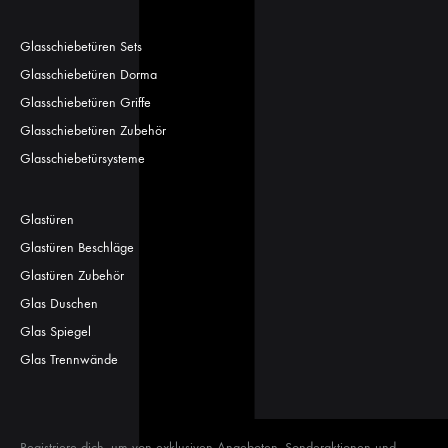
Glasschiebetüren Sets
Glasschiebetüren Dorma
Glasschiebetüren Griffe
Glasschiebetüren Zubehör
Glasschiebetürsysteme
Glastüren
Glastüren Beschläge
Glastüren Zubehör
Glas Duschen
Glas Spiegel
Glas Trennwände
Registriere dich, um von exklusiven Angeboten, Sonderaktionen und