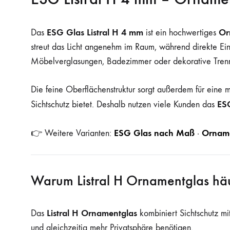
ESG Glas Listral H 4 mm
Or
Das
ist ein hochwertiges
streut das Licht angenehm im Raum, während direkte Einb
Möbelverglasungen, Badezimmer oder dekorative Tre
Die feine Oberflächenstruktur sorgt außerdem für eine 
ES
Sichtschutz bietet. Deshalb nutzen viele Kunden das
ESG Glas nach Maß
Orname
👉 Weitere Varianten:
·
Warum Listral H Ornamentglas häu
Listral H Ornamentglas
Das
kombiniert Sichtschutz mi
und gleichzeitig mehr Privatsphäre benötigen.