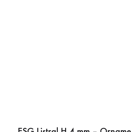
ESG Listral H 4 mm – Ornament