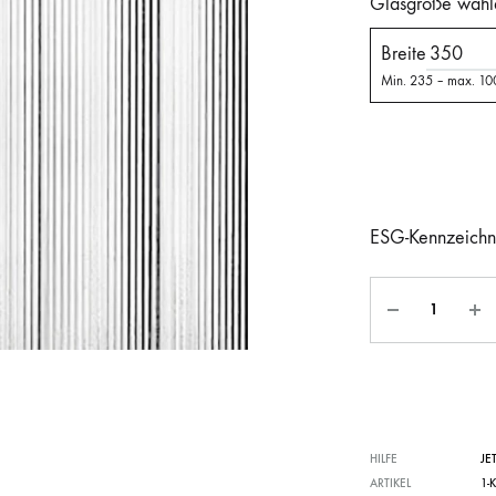
Glasgröße wähl
Breite
Min. 235 – max. 1
ESG-Kennzeichn
HILFE
JE
ARTIKEL
1-