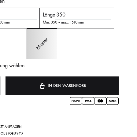
en
Länge
000 mm
Min. 350 – max. 1510 mm
ung wählen
IN DEN WARENKORB
TZT ANFRAGEN
K-OLIS4OBU-Y-Y-X