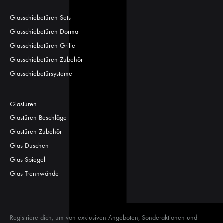
Glasschiebetüren Sets
Glasschiebetüren Dorma
Glasschiebetüren Griffe
Glasschiebetüren Zubehör
Glasschiebetürsysteme
Glastüren
Glastüren Beschläge
Glastüren Zubehör
Glas Duschen
Glas Spiegel
Glas Trennwände
Registriere dich, um von exklusiven Angeboten, Sonderaktionen und