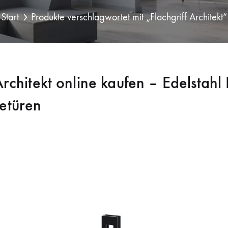
Start
Produkte verschlagwortet mit „Flachgriff Architekt“
Architekt online kaufen – Edelstahl 
etüren
itekt
überzeugt durch ein modernes, minimalistisches Design und 
aus robustem Edelstahl gefertigt, langlebig verarbeitet und pass
auswählen und direkt online bestellen.