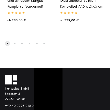
Glasschiebetür Klarglas
Glasschiebetür Satiniert
Komplettset Sondermaß
Komplettset 77,5 x 217,5 cm
ab
280,00
€
ab
339,00
€
Hansaglas GmbH
Edisonstr. 3
27367 Sottrum
+49 40 5298 210-0