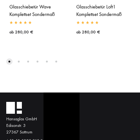
Glasschiebetür Wave
Glasschiebetür Loft1
Komplettset Sondermaß
Komplettset Sondermaß
ab
280,00
€
ab
280,00
€
Hansaglas GmbH
Edisonstr. 3
27367 Sottrum