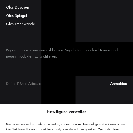
Glas Duschen
Glas Spiegel
Glas Trennwände
Registriere dich, um von exklusiven Angeboten, Sonderaktionen und
neuen Produkten zu profitieren.
Glastüren
Einwilligung verwalten
Glastür Maße
Glasschiebetüren
Um dir ein optimales Erlebnis zu bieten, verwenden wir Technologien wie Cookies, um
Geräteinformationen zu speichern und/oder darauf zuzugreifen. Wenn du diesen
Glasschiebetür Maße