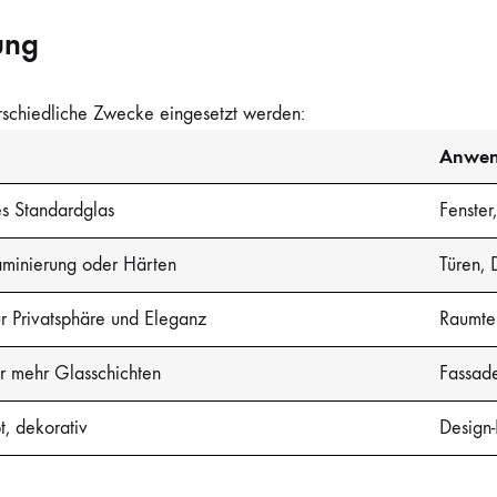
ung
erschiedliche Zwecke eingesetzt werden:
Anwen
es Standardglas
Fenster
Laminierung oder Härten
Türen, 
 Privatsphäre und Eleganz
Raumtei
r mehr Glasschichten
Fassade
t, dekorativ
Design-