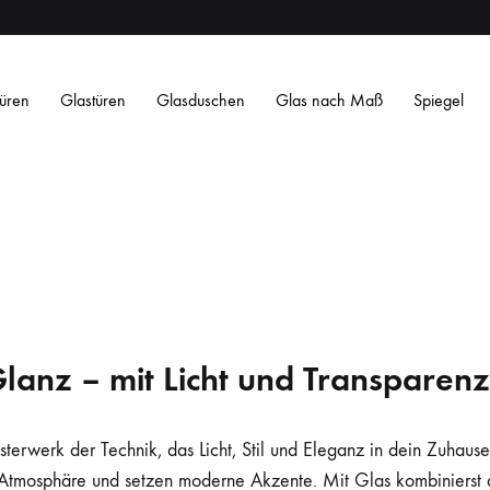
üren
Glastüren
Glasduschen
Glas nach Maß
Spiegel
lanz – mit Licht und Transparenz
Satiniertes ESG
Satin Weiß ESG
Getöntes ESG
O
Streifen
Streifen
Design
Design
L
L
isterwerk der Technik, das Licht, Stil und Eleganz in dein Zuhaus
Atmosphäre und setzen moderne Akzente. Mit Glas kombinierst du