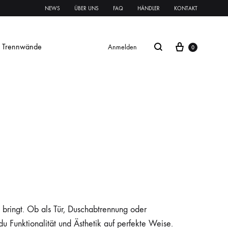
NEWS
ÜBER UNS
FAQ
HÄNDLER
KONTAKT
Trennwände
Anmelden
0
Glasschiebetür Streifen
Glastür Streifen
rnament ESG
Klares VSG
Mattes VSG
oft
oft
Systeme Griffe Schlösser
Beschläge
e bringt. Ob als Tür, Duschabtrennung oder
 Funktionalität und Ästhetik auf perfekte Weise.