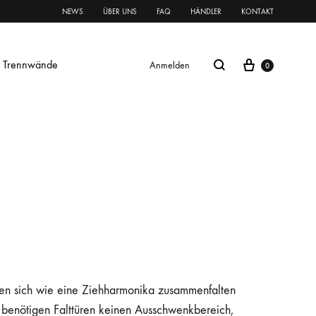
NEWS
ÜBER UNS
FAQ
HÄNDLER
KONTAKT
Trennwände
Anmelden
0
Glasschiebetür Streifen
Glastür Streifen
rnament ESG
Klares VSG
Mattes VSG
oft
oft
Systeme Griffe Schlösser
Beschläge
ssen sich wie eine Ziehharmonika zusammenfalten
n benötigen Falttüren keinen Ausschwenkbereich,