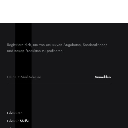
Registriere dich, um von exklusiven Angeboten, Sonderaktionen
und neuen Produkten zu profitieren.
Glastüren
Glastür Maße