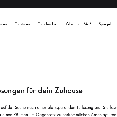
üren
Glastüren
Glasduschen
Glas nach Maß
Spiegel
ösungen für dein Zuhause
Satiniertes ESG
Satin Weiß ESG
Getöntes ESG
O
Streifen
Streifen
Design
Design
L
L
auf der Suche nach einer platzsparenden Türlösung bist. Sie la
s in kleinen Räumen. Im Gegensatz zu herkömmlichen Anschlagtüre