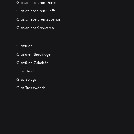
Glasschiebetüren Dorma
Glasschiebetüren Griffe
Glasschiebetüren Zubehör
Glasschiebetürsysteme
Glastüren
Glastüren Beschläge
Glastüren Zubehör
Glas Duschen
Glas Spiegel
Glas Trennwände