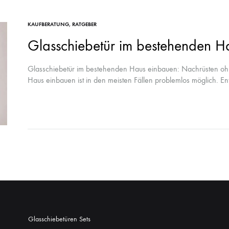
KAUFBERATUNG
,
RATGEBER
Glasschiebetür im bestehenden H
Glasschiebetür im bestehenden Haus einbauen: Nachrüsten o
Haus einbauen ist in den meisten Fällen problemlos möglich. E
Wand, ausreichend…
Glasschiebetüren Sets