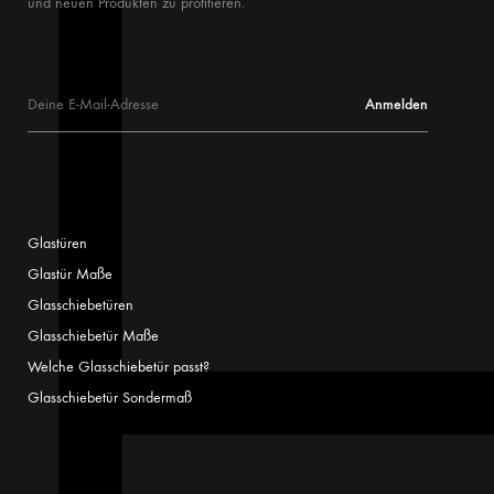
und neuen Produkten zu profitieren.
Glastüren
Glastür Maße
Glasschiebetüren
Glasschiebetür Maße
Welche Glasschiebetür passt?
Glasschiebetür Sondermaß