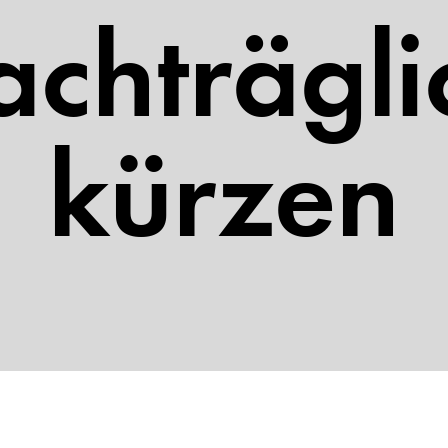
achträgli
kürzen