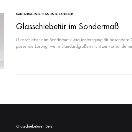
KAUFBERATUNG
,
PLANUNG
,
RATGEBER
Glasschiebetür im Sondermaß
Glasschiebetür im Sondermaß: Maßanfertigung für besondere Ö
passende Lösung, wenn Standardgrößen nicht zur vorhanden
Durchgangsbreite passen. Durch die individuelle Fertigung…
Glasschiebetüren Sets