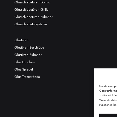
Glasschiebetüren Dorma
Glasschiebetüren Griffe
Glasschiebetüren Zubehör
Glasschiebetürsysteme
Glastüren
Glastüren Beschläge
Glastüren Zubehör
Glas Duschen
Glas Spiegel
Glas Trennwände
Um dir ein opt
Geräteinforma
zustimmst, kön
Wenn du deine 
Funktionen bee