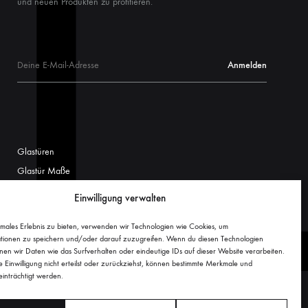
und neuen Produkten zu profitieren.
Glastüren
Glastür Maße
Glasschiebetüren
Einwilligung verwalten
Glasschiebetür Maße
imales Erlebnis zu bieten, verwenden wir Technologien wie Cookies, um
Welche Glasschiebetür passt?
tionen zu speichern und/oder darauf zuzugreifen. Wenn du diesen Technologien
Glasschiebetür Sondermaß
nen wir Daten wie das Surfverhalten oder eindeutige IDs auf dieser Website verarbeiten.
Einwilligung nicht erteilst oder zurückziehst, können bestimmte Merkmale und
inträchtigt werden.