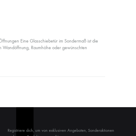
ffnungen Eine Glasschiebetür im Sondermaß ist die
en Wandöffnung, Raumhöhe oder gewünschten
Registriere dich, um von exklusiven Angeboten, Sonderaktionen