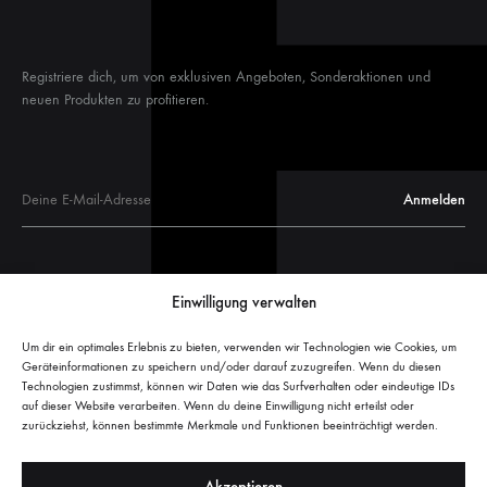
Registriere dich, um von exklusiven Angeboten, Sonderaktionen und
neuen Produkten zu profitieren.
Glastüren
Einwilligung verwalten
Glastür Maße
Glasschiebetüren
Um dir ein optimales Erlebnis zu bieten, verwenden wir Technologien wie Cookies, um
Geräteinformationen zu speichern und/oder darauf zuzugreifen. Wenn du diesen
Glasschiebetür Maße
Technologien zustimmst, können wir Daten wie das Surfverhalten oder eindeutige IDs
Welche Glasschiebetür passt?
auf dieser Website verarbeiten. Wenn du deine Einwilligung nicht erteilst oder
zurückziehst, können bestimmte Merkmale und Funktionen beeinträchtigt werden.
Glasschiebetür Sondermaß
Akzeptieren